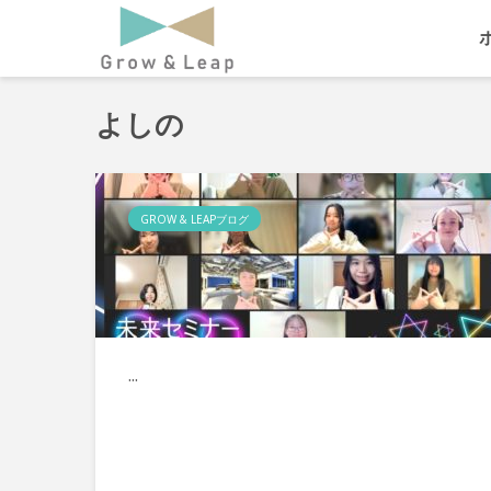
よしの
GROW & LEAPブログ
...