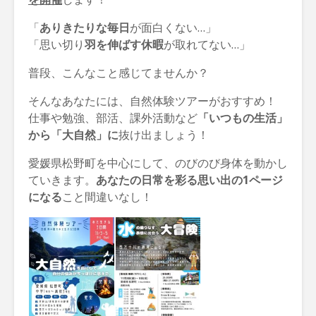
「
ありきたりな毎日
が面白くない…」
「思い切り
羽を伸ばす休暇
が取れてない…」
普段、こんなこと感じてませんか？
そんなあなたには、自然体験ツアーがおすすめ！
仕事や勉強、部活、課外活動など
「いつもの生活」
から「大自然」に
抜け出ましょう！
愛媛県松野町を中心にして、のびのび身体を動かし
ていきます。
あなたの日常を彩る思い出の1ページ
になる
こと間違いなし！