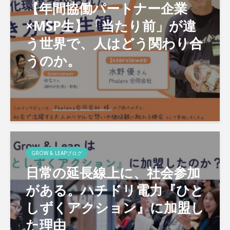
【年間協働パートナー企業
×MSP生】「当たり前」が違
う世界で、人はどう関わり合
うのか。
GROW & LEAPブログ
日常の延長線上に、社会参加
がある。ハチドリ電力『ひと
しずくアクション』に加盟し
た理由