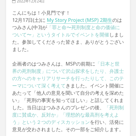
2022年12月24日
こんにちは！小見門です！
12月17日(土)に
My Story Project (MSP) 2期生
のは
つみさん(中3)が
「罪と命〜死刑制度と命の価値に
ついて〜」というタイトルでイベントを開催
しまし
た。参加してくださった皆さま、ありがとうござい
ました。
企画者のはつみさんは、MSPの前期に
「日本と世
界の死刑制度」について沢山探求をしたり、弁護士
の方へのキャリアリサーチを行ったりして、このテ
ーマについて深く考えて
きました。イベント開催に
あたって「他人の意見を聞いて自分の考えを深めた
い」「死刑の事実を知ってほしい」と話してくれま
した。当日ははつみさんのプレゼンの後、
「死刑制
度に賛成か、反対か」「理想的な最高刑を考えよ
う」という２つのディスカッション
を行い、活発に
意見が交わされました。その一部をご紹介します。