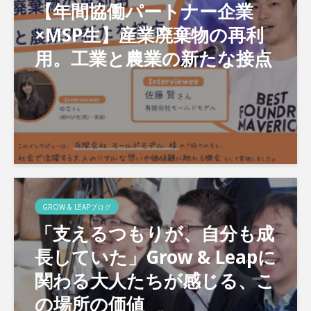
【年間協働パートナー企業
×MSP生】産業廃棄物の再利
用。工業と農業の新たな接点
GROW & LEAPブログ
「支えるつもりが、自分も成
長していた」Grow & Leapに
関わる大人たちが感じる、こ
の場所の価値