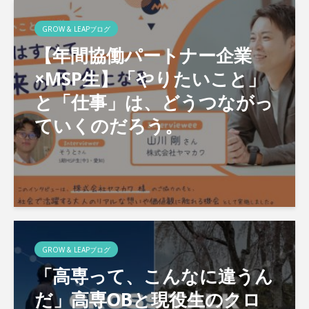
GROW & LEAPブログ
【年間協働パートナー企業
×MSP生】「やりたいこと」
と「仕事」は、どうつながっ
ていくのだろう。
GROW & LEAPブログ
「高専って、こんなに違うん
だ」高専OBと現役生のクロ