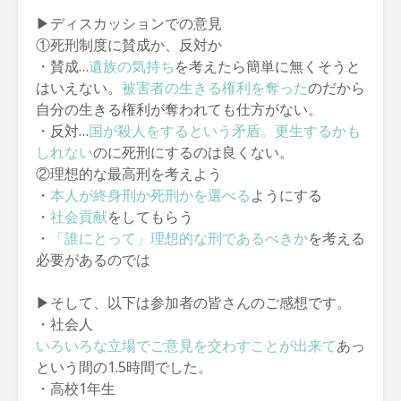
▶
ディスカッションでの意見
①死刑制度に賛成か、反対か
・賛成…
遺族の気持ち
を考えたら簡単に無くそうと
はいえない。
被害者の生きる権利を奪った
のだから
自分の生きる権利が奪われても仕方がない。
・反対…
国が殺人をするという矛盾。更生するかも
しれない
のに死刑にするのは良くない。
②理想的な最高刑を考えよう
・
本人が終身刑か死刑かを選べる
ようにする
・
社会貢献
をしてもらう
・
「誰にとって」理想的な刑であるべきか
を考える
必要があるのでは
▶
そして、以下は参加者の皆さんのご感想です。
・社会人
いろいろな立場でご意見を交わすことが出来て
あっ
という間の1.5時間でした。
・高校1年生