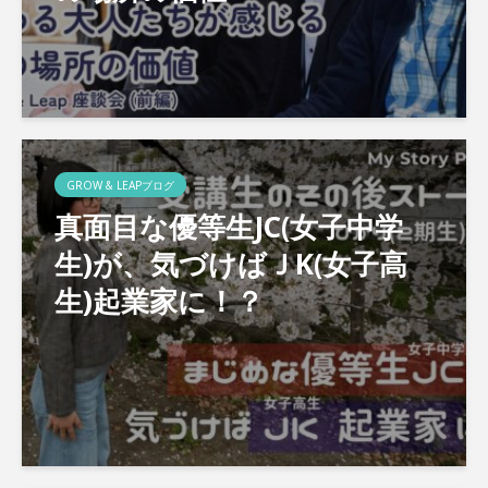
GROW & LEAPブログ
真面目な優等生JC(女子中学
生)が、気づけばＪK(女子高
生)起業家に！？