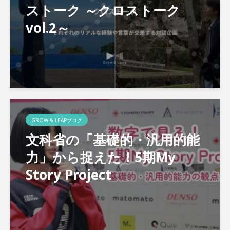
ストーク ～クロストーク
vol.2～
GROW & LEAPブログ
文科省の「基礎的・汎用的能
力」から捉えた！5期My
Story Project