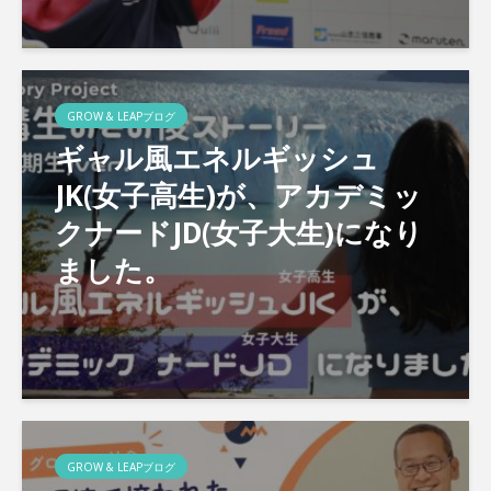
GROW & LEAPブログ
ギャル風エネルギッシュ
JK(女子高生)が、アカデミッ
クナードJD(女子大生)になり
ました。
GROW & LEAPブログ