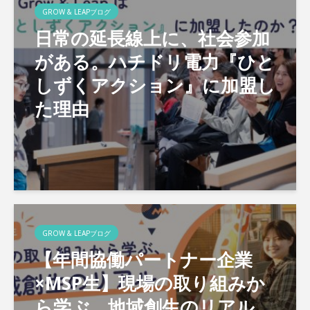
GROW & LEAPブログ
日常の延長線上に、社会参加
がある。ハチドリ電力『ひと
しずくアクション』に加盟し
た理由
GROW & LEAPブログ
【年間協働パートナー企業
×MSP生】現場の取り組みか
ら学ぶ、地域創生のリアル