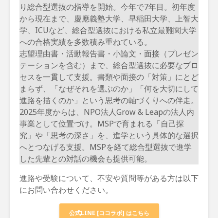
り総合型選抜の指導を開始。今年で7年目。初年度
から現在まで、慶應義塾大学、早稲田大学、上智大
学、ICUなど、総合型選抜における私立最難関大学
への合格実績を多数積み重ねている。
志望理由書・活動報告書・小論文・面接（プレゼン
テーションを含む）まで、総合型選抜に必要なプロ
セスを一貫して支援。書類や面接の「対策」にとど
まらず、「なぜそれを選ぶのか」「何を大切にして
進路を描くのか」という思考の軸づくりへの伴走。
2025年度からは、NPO法人Grow & Leapの法人内
事業として位置づけ。MSPで育まれる「自己探
究」や「思考の深さ」を、進学という具体的な選択
へとつなげる支援。MSPを経て総合型選抜で進学
した先輩との対話の機会も提供可能。
進路や受験について、不安や質問等がある方は以下
にお問い合わせください。
公式LINE [ココラボ] はこちら