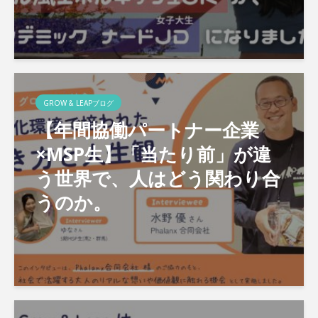
GROW & LEAPブログ
【年間協働パートナー企業
×MSP生】「当たり前」が違
う世界で、人はどう関わり合
うのか。