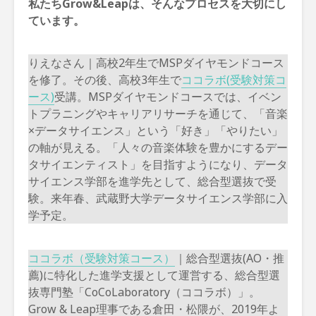
私たちGrow&Leapは、そんなプロセスを大切にし
ています。
りえなさん｜高校2年生でMSPダイヤモンドコース
を修了。その後、高校3年生で
ココラボ(受験対策コ
ース)
受講。MSPダイヤモンドコースでは、イベン
トプラニングやキャリアリサーチを通じて、「音楽
×データサイエンス」という「好き」「やりたい」
の軸が見える。「人々の音楽体験を豊かにするデー
タサイエンティスト」を目指すようになり、データ
サイエンス学部を進学先として、総合型選抜で受
験。来年春、武蔵野大学データサイエンス学部に入
学予定。
ココラボ（受験対策コース）
｜総合型選抜(AO・推
薦)に特化した進学支援として運営する、総合型選
抜専門塾「CoCoLaboratory（ココラボ）」。
Grow & Leap理事である倉田・松隈が、2019年よ