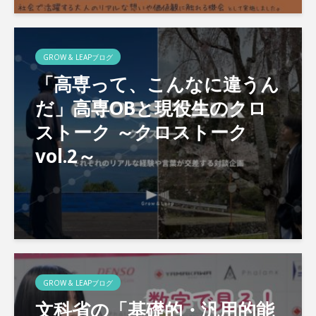
GROW & LEAPブログ
「高専って、こんなに違うん
だ」高専OBと現役生のクロ
ストーク ～クロストーク
vol.2～
GROW & LEAPブログ
文科省の「基礎的・汎用的能