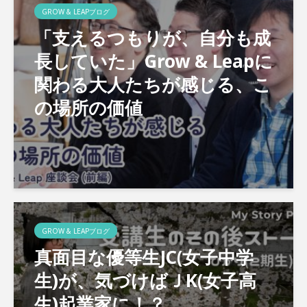
GROW & LEAPブログ
「支えるつもりが、自分も成
長していた」Grow & Leapに
関わる大人たちが感じる、こ
の場所の価値
GROW & LEAPブログ
真面目な優等生JC(女子中学
生)が、気づけばＪK(女子高
生)起業家に！？