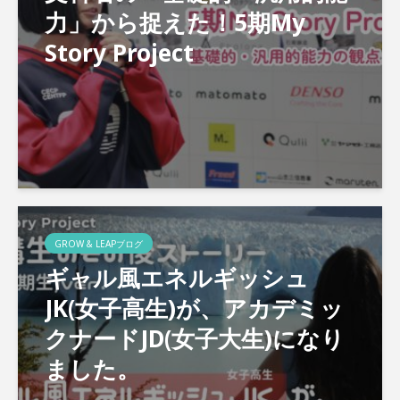
力」から捉えた！5期My
Story Project
GROW & LEAPブログ
ギャル風エネルギッシュ
JK(女子高生)が、アカデミッ
クナードJD(女子大生)になり
ました。