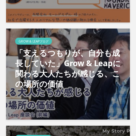
GROW & LEAPブログ
「支えるつもりが、自分も成
長していた」Grow & Leapに
関わる大人たちが感じる、こ
の場所の価値