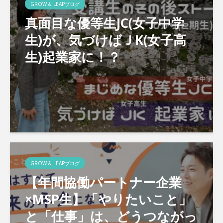
GROW & LEAPブログ
真面目な優等生JC(女子中学
生)が、気づけばＪK(女子高
生)起業家に！？
GROW & LEAPブログ
【年間協働パートナー企業
×MSP生】「やりたいこと」
と「仕事」は、どうつながっ