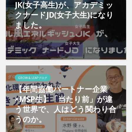
JK(女子高生)が、アカデミッ
クナードJD(女子大生)になり
ました。
GROW & LEAPブログ
【年間協働パートナー企業
×MSP生】「当たり前」が違
う世界で、人はどう関わり合
うのか。