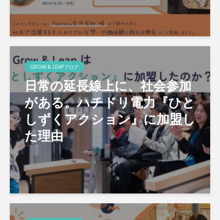
GROW & LEAPブログ
日常の延長線上に、社会参加
がある。ハチドリ電力『ひと
しずくアクション』に加盟し
た理由