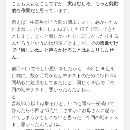
ことも大切なことですが、
実はむしろ、もっと能動
的な作業だ
と思っています。
例えば、中高生が「今回の期末テスト、悪かったん
だよね…」と少ししょんぼりした様子で言ってきた
とします。きっと悔しかったり、悲しかったりする
んだろうというのは想像できますが、
その想像だけ
で『悔しいね』と声をかけることはあまりしませ
ん。
前回70点で悔しい思いをしたから、今回は90点を
目標に、数か月前から期末テストのために毎日3時
間熱心に勉強をしてきたけど、同じく70点で「今
回の期末テスト、悪かったんだよね…」
と
普段50点以上は取るけど、いつも通り一夜漬けで
臨んだら今回は43点で、さすがにお母さんに怒ら
れてしまうかもしれないと思った「今回の期末テス
ト、悪かったんだよね…」