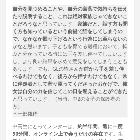
自分を見つめることや、自分の言葉で気持ちを伝え
たり説明すること、これは絶対家族じゃできないこ
とだろうな
と思っています。
家族だと、話す方も聞
く方も知っているという前提で話をしてしまうの
で、なかなか掘り下げるという行為には至らない
の
かなと思います。子どもを育てる過程において、転
ぶと分かっている時には手を差し伸べてしまいます
し、より良い結果を求めて意見をしてしまうことも
あります。でも、GLの皆さんが
前から手を差し伸
べるわけでもなく、後ろから押すわけでもなく、常
に伴走者として寄り添ってくださったおかげで、彼
女は自分の力を信じてこの日を迎えることができた
と思っています。（当時、中2の女子の保護者の
方）
＊一部抜粋
中高生にとってメンターは、
約半年間、週に一度
90分間、オンライン上で会うだけの存在
です。生