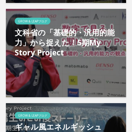
GROW & LEAPブログ
文科省の「基礎的・汎用的能
力」から捉えた！5期My
Story Project
GROW & LEAPブログ
ギャル風エネルギッシュ