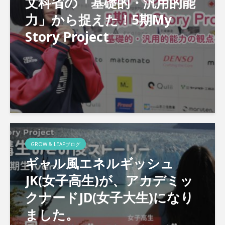
文科省の「基礎的・汎用的能
力」から捉えた！5期My
Story Project
GROW & LEAPブログ
ギャル風エネルギッシュ
JK(女子高生)が、アカデミッ
クナードJD(女子大生)になり
ました。