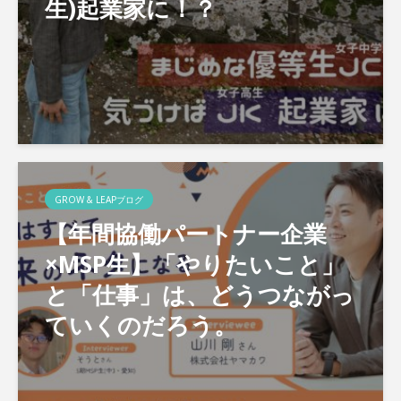
生)起業家に！？
GROW & LEAPブログ
【年間協働パートナー企業
×MSP生】「やりたいこと」
と「仕事」は、どうつながっ
ていくのだろう。