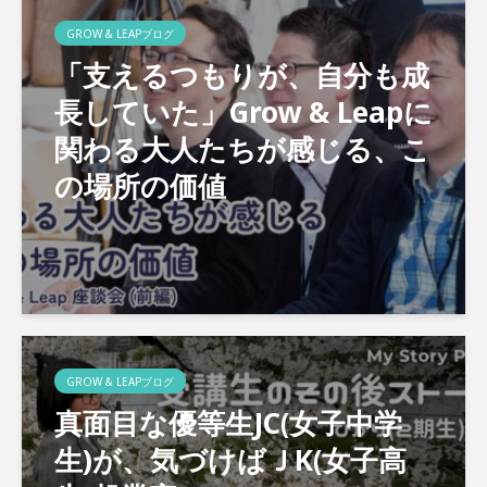
GROW & LEAPブログ
「支えるつもりが、自分も成
長していた」Grow & Leapに
関わる大人たちが感じる、こ
の場所の価値
GROW & LEAPブログ
真面目な優等生JC(女子中学
生)が、気づけばＪK(女子高