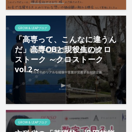
GROW & LEAPブログ
「高専って、こんなに違うん
だ」高専OBと現役生のクロ
ストーク ～クロストーク
vol.2～
GROW & LEAPブログ