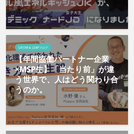
GROW & LEAPブログ
【年間協働パートナー企業
×MSP生】「当たり前」が違
う世界で、人はどう関わり合
うのか。