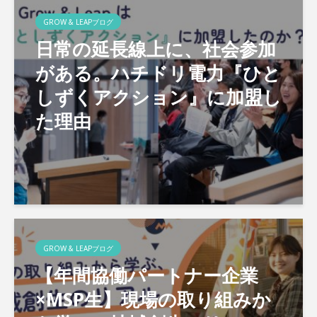
GROW & LEAPブログ
日常の延長線上に、社会参加
がある。ハチドリ電力『ひと
しずくアクション』に加盟し
た理由
GROW & LEAPブログ
【年間協働パートナー企業
×MSP生】現場の取り組みか