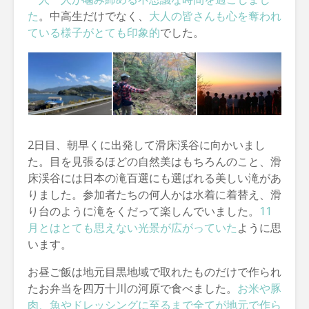
た
。中高生だけでなく、
大人の皆さんも心を奪われ
ている様子がとても印象的
でした。
2日目、朝早くに出発して滑床渓谷に向かいまし
た。目を見張るほどの自然美はもちろんのこと、滑
床渓谷には日本の滝百選にも選ばれる美しい滝があ
りました。参加者たちの何人かは水着に着替え、滑
り台のように滝をくだって楽しんでいました。
11
月とはとても思えない光景が広がっていた
ように思
います。
お昼ご飯は地元目黒地域で取れたものだけで作られ
たお弁当を四万十川の河原で食べました。
お米や豚
肉、魚やドレッシングに至るまで全てが地元で作ら