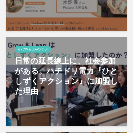
GROW & LEAPブログ
日常の延長線上に、社会参加
がある。ハチドリ電力『ひと
しずくアクション』に加盟し
た理由