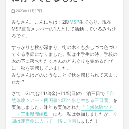
2023年11月17日
みなさん、こんにちは！2期
MSP
生であり、現在
MSP運営メンバーの1人として活動しているみちひ
ろです。
すっかりと秋が深まり、街の木々も少しづつ色づい
てくる季節になりました。
私は小学生の時、学校の
木の下に落ちたたくさんのどんぐりを集めるたび
に、秋を実感していました。
みなさんはどのようなことで秋を感じられて来まし
たか？
さて、GLでは11/3(金)~11/5(日)の二泊三日で
「自
然体験ツアー・四国森の国で水と生きる三日間」
を
実施しました。昨年も実施された
「自然体験ツア
ー・三重県間崎島」
にも、私は参加しましたが、
今
回は運営側に入って一緒に企画
しました！