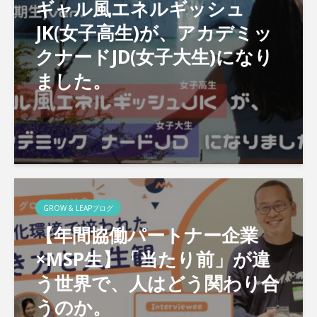
ギャル風エネルギッシュ
JK(女子高生)が、アカデミッ
クナードJD(女子大生)になり
ました。
GROW & LEAPブログ
【年間協働パートナー企業
×MSP生】「当たり前」が違
う世界で、人はどう関わり合
うのか。