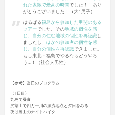
れた素敵で最高の時間
でした！！
あり
がとうございました！（大1男子）
はるばる
福島から参加した甲斐のある
ツアー
でした。その
地域の個性を感
じ、自分の住む地域の個性を再認識
し
ましたし、
ほかの参加者の個性を感
じ、自分の個性を再認識
できました。
もし東北・福島でやるならどうやろ
う…！（社会人男性）
【参考】当日のプログラム
〈1日目〉
九島で昼食
尻割山で四万十川の源流地点と夕日をみる
夜は裏山のナイトハイク