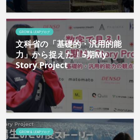
GROW & LEAPブログ
文科省の「基礎的・汎用的能
力」から捉えた！5期My
Story Project
GROW & LEAPブログ