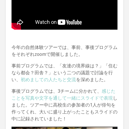
今年の自然体験ツアーでは、事前、事後プログラム
をそれぞれzoomで開催しました。
事前プログラムでは、「友達の境界線は？」「住む
なら都会？田舎？」という二つの議題で討論を行
い、
初めましての人たちと交流
を深めました。
事後プログラムでは、3チームに分かれて、
感じた
ことを写真や文字を通して一緒にスライドで表現
し
ました。ツアー中に高校生の参加者の1人が俳句を
作ってくれ、大いに盛り上がったこともスライドの
中に記録されていました！