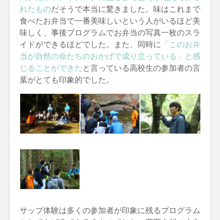
れたもの
だそうで本当に驚きました。味はこれまで
食べたお弁当で一番美味しいという人がいるほど美
味しく、事後プログラムでお弁当の写真一枚のスラ
イドができるほどでした。また、同時に
「このお弁
当が自然の命たちのおかげで成り立っている」と感
じることができた
と言っている高校生の参加者の言
葉がとても印象的でした。
サップ体験は多くの参加者が印象に残るプログラム