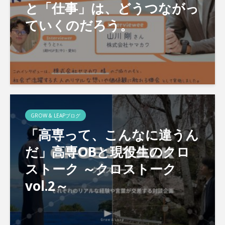
と「仕事」は、どうつながっ
ていくのだろう。
GROW & LEAPブログ
「高専って、こんなに違うん
だ」高専OBと現役生のクロ
ストーク ～クロストーク
vol.2～