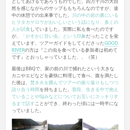
としてあげるであろうものでした。四万十川の大自
然を感じながらのサップももちろんなのですが、途
中の休憩での出来事でした。
川の中の岩の裏にいる
ヒラタカゲロウがおいしいという話になり、多くの
人が試食
していました。実際に私も食べたのです
が、
「かすかに甘い虫」という印象
だったことを覚
えています。ツアーガイドをしてくださった
GOOD
RIVER
の方は『この虫を食べている参加者は初めて
です』とおっしゃっていました、、（笑）
最後はBBQで、家の前の川で捕れたという大きな
カニやエビなどを豪快に料理して食べ、腹を満たし
た後は、
焚き火を囲んでツアーの振り返りもしつつ
語り合う時間
を持ちました。
普段、生きる中で抱え
ていることや悩みなどについてお互いにスッキリす
るまで話す
ことができ、終わった頃には一時半にな
っていました。