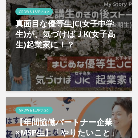
GROW & LEAPブログ
真面目な優等生JC(女子中学
生)が、気づけばＪK(女子高
生)起業家に！？
GROW & LEAPブログ
【年間協働パートナー企業
×MSP生】「やりたいこと」