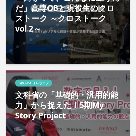
だ」高専OBと現役生のクロ
ストーク ～クロストーク
vol.2～
GROW & LEAPブログ
文科省の「基礎的・汎用的能
力」から捉えた！5期My
Story Project