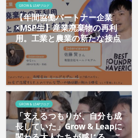
GROW & LEAPブログ
【年間協働パートナー企業
×MSP生】産業廃棄物の再利
用。工業と農業の新たな接点
GROW & LEAPブログ
「支えるつもりが、自分も成
長していた」Grow & Leapに
関わる大人たちが感じる、こ