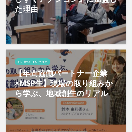
た理由
GROW & LEAPブログ
【年間協働パートナー企業
×MSP生】現場の取り組みか
ら学ぶ、地域創生のリアル