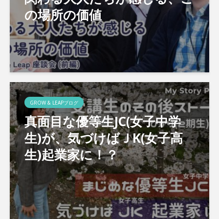
の場所の価値
GROW & LEAPブログ
真面目な優等生JC(女子中学
生)が、気づけばＪK(女子高
生)起業家に！？