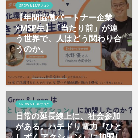
GROW & LEAPブログ
【年間協働パートナー企業
×MSP生】「当たり前」が違
う世界で、人はどう関わり合
うのか。
GROW & LEAPブログ
日常の延長線上に、社会参加
がある。ハチドリ電力『ひと
しずくアクション』に加盟し