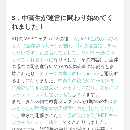
3．中高生が運営に関わり始めてく
れました！
3月のMSPフェス vol.2 の後、
2期MSP生のみちひろ
くん（愛称 みっちー）が自ら「GLの運営にも関わ
りたいです」と進言してくれて、MSPを一緒につ
くってくれるように
なりました。その内容は、全体
の場での司会進行やMSPの全体企画の準備など多
岐にわたり、
ティーンズ向けのInstagram
も開設す
るようになりました。
中高生の視点やMSPを実際
に経験してきた意見が加わるようになり、さらにブ
ラッシュアップしながら進行
しています。
また、ダンス個性教育プログラムで1期MSP生の
ゆ
いちゃんが動画編集や広報面で力を貸してくれた
り
、東京で開催された
オフ会の設計を2期MSP生の
はつみちゃんが一緒に
してくれたりしました。
その他にも、MSP生や中サポの皆さんから募った