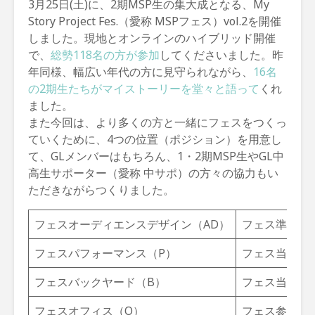
3月25日(土)に、2期MSP生の集大成となる、My
Story Project Fes.（愛称 MSPフェス）vol.2を開催
しました。現地とオンラインのハイブリッド開催
で、
総勢118名の方が参加
してくださいました。昨
年同様、幅広い年代の方に見守られながら、
16名
の2期生たちがマイストーリーを堂々と語って
くれ
ました。
また今回は、より多くの方と一緒にフェスをつくっ
ていくために、4つの位置（ポジション）を用意し
て、GLメンバーはもちろん、1・2期MSP生やGL中
高生サポーター（愛称 中サポ）の方々の協力もい
ただきながらつくりました。
フェスオーディエンスデザイン（AD）
フェス準備期
フェスパフォーマンス（P）
フェス当日の
フェスバックヤード（B）
フェス当日の
フェスオフィス（O）
フェス参加登