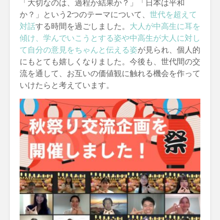
「大切なのは、過程か結果か？」「日本は平和
か？」という2つのテーマについて、
世代を超えて
対話
する時間を過ごしました。
大人が中高生に耳を
傾け、学んでいこうとする姿や中高生が大人に対し
て自分の意見をちゃんと伝える姿
が見られ、個人的
にもとても嬉しくなりました。今後も、世代間の交
流を通して、お互いの価値観に触れる機会を作って
いけたらと考えています。