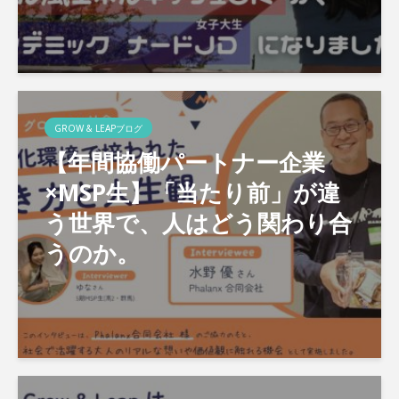
GROW & LEAPブログ
【年間協働パートナー企業
×MSP生】「当たり前」が違
う世界で、人はどう関わり合
うのか。