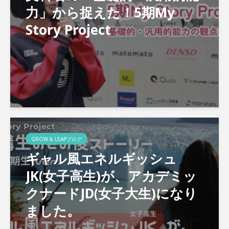
力」から捉えた！5期My
Story Project
GROW & LEAPブログ
ギャル風エネルギッシュ
JK(女子高生)が、アカデミッ
クナードJD(女子大生)になり
ました。