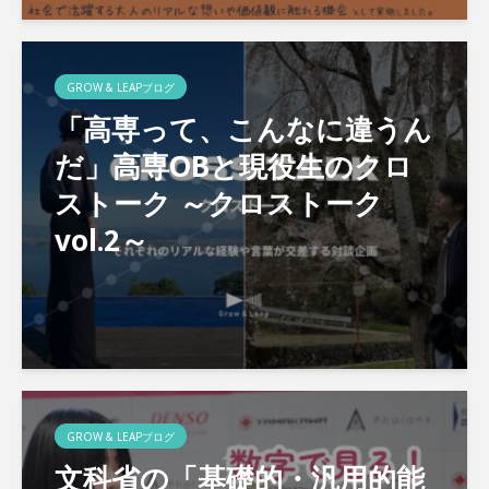
GROW & LEAPブログ
「高専って、こんなに違うん
だ」高専OBと現役生のクロ
ストーク ～クロストーク
vol.2～
GROW & LEAPブログ
文科省の「基礎的・汎用的能