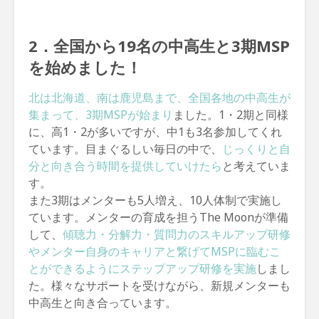
2．全国から19名の中高生と3期MSP
を始めました！
北は北海道、南は鹿児島まで、全国各地の中高生が
集まって、3期MSPが始まり
ました。1・2期と同様
に、高1・2が多いですが、中1も3名参加してくれ
ています。目まぐるしい毎日の中で、
じっくりと自
分と向き合う時間を提供していけたら
と考えていま
す。
また3期はメンターも5人増え、10人体制で実施し
ています。メンターの育成を担うThe Moonが準備
して、
傾聴力・分解力・質問力のスキルアップ研修
やメンター自身のキャリアと繋げてMSPに臨むこ
とができるようにステップアップ研修を実施
しまし
た。様々なサポートを受けながら、新規メンターも
中高生と向き合っています。