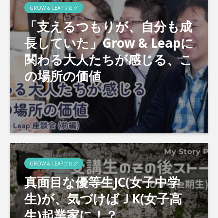
GROW & LEAPブログ
「支えるつもりが、自分も成
長していた」Grow & Leapに
関わる大人たちが感じる、こ
の場所の価値
GROW & LEAPブログ
真面目な優等生JC(女子中学
生)が、気づけばＪK(女子高
生)起業家に！？