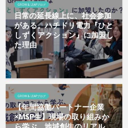
GROW & LEAPブログ
日常の延長線上に、社会参加
がある。ハチドリ電力『ひと
しずくアクション』に加盟し
た理由
GROW & LEAPブログ
【年間協働パートナー企業
×MSP生】現場の取り組みか
ら学ぶ、地域創生のリアル