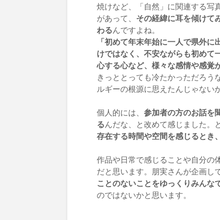
焼けなど、「自然」に関連する写
があって、
その経緯に耳を傾けて
わる
んですよね。
「初めて年末年始に一人で県外に
けではなく、不安ながらも初めて
心する心など、様々な感情や感覚
きっととっても冷たかっただろう
ルギーの根源に思えたんじゃないか
個人的には、
参加者の方のお話を
る
んだな、と改めて感じました。
存在する時間や空間を感じるとき
作品や日常で感じることや自分の
だと思います。朋実さんが企画し
ことのないことをゆっくりみんな
のではないかと思います。