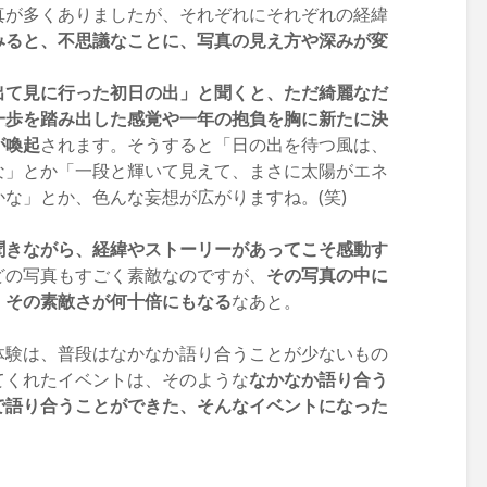
真が多くありましたが、それぞれにそれぞれの経緯
みると、不思議なことに、写真の見え方や深みが変
出て見に行った初日の出」と聞くと、ただ綺麗なだ
一歩を踏み出した感覚や一年の抱負を胸に新たに決
が喚起
されます。そうすると「日の出を待つ風は、
な」とか「一段と輝いて見えて、まさに太陽がエネ
な」とか、色んな妄想が広がりますね。(笑)
聞きながら、経緯やストーリーがあってこそ感動す
どの写真もすごく素敵なのですが、
その写真の中に
、その素敵さが何十倍にもなる
なあと。
体験は、普段はなかなか語り合うことが少ないもの
てくれたイベントは、そのような
なかなか語り合う
で語り合うことができた、そんなイベントになった